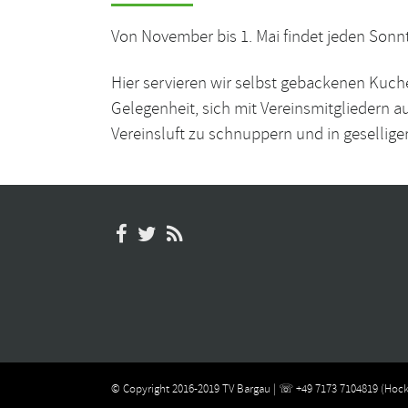
Von November bis 1. Mai findet jeden Sonnt
Hier servieren wir selbst gebackenen Kuch
Gelegenheit, sich mit Vereinsmitgliedern 
Vereinsluft zu schnuppern und in gesellig
© Copyright 2016-2019 TV Bargau | ☏ +49 7173 7104819 (Hock