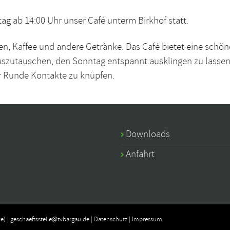
ag ab 14:00 Uhr unser Café unterm Birkhof statt.
en, Kaffee und andere Getränke. Das Café bietet eine schön
auszutauschen, den Sonntag entspannt ausklingen zu lassen
er Runde Kontakte zu knüpfen.
Downloads
Anfahrt
e) |
geschaeftsstelle@tvbargau.de
|
Datenschutz
|
Impressum