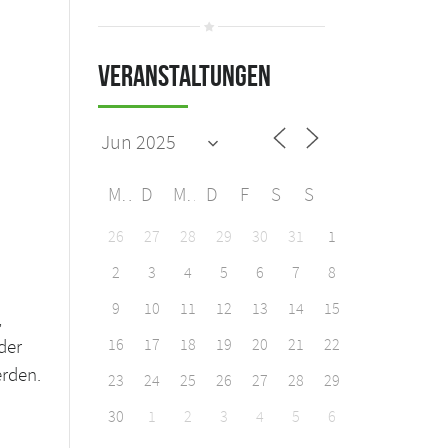
Veranstaltungen
M
D
M
D
F
S
S
26
27
28
29
30
31
1
2
3
4
5
6
7
8
9
10
11
12
13
14
15
,
16
17
18
19
20
21
22
der
erden.
23
24
25
26
27
28
29
30
1
2
3
4
5
6