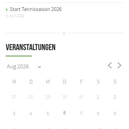
Start Tennissaison 2026
5. April 2026
Veranstaltungen
M
D
M
D
F
S
S
27
28
29
30
31
1
2
6
3
4
5
7
8
9