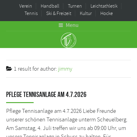
Verein
Handball
Turnen
Leichtathletik
Tennis
Ski & Freizeit
Kultur
Hocke
Menu
1 result for
author:
jimmy
Pflege Tennisanlage am 4.7.2026
Pflege Tennisanlage am 4.7.2026 Liebe Freunde
unserer schönen Tennisanlage unterm Scheuelberg.
Am Samstag, 4. Juli treffen wir uns ab 09:00 Uhr, um
unsere Tennisanlage in Schuss zu halten. Für